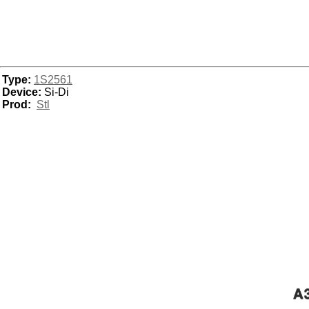
Type:
1S2561
Device:
Si-Di
Prod:
Stl