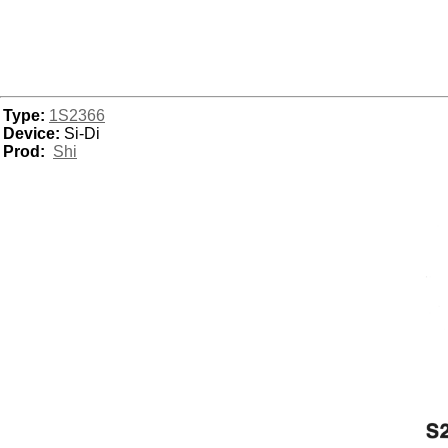
Type:
1S2366
Device:
Si-Di
Prod:
Shi