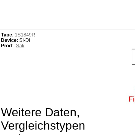
Type:
1S1849R
Device:
Si-Di
Prod:
Sak
Weitere Daten,
Vergleichstypen