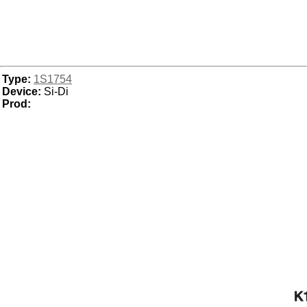
Type:
1S1754
Device:
Si-Di
Prod: