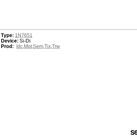
Type:
1N7651
Device:
Si-Di
Prod:
Idc,Mot,Sem,Tix,Trw