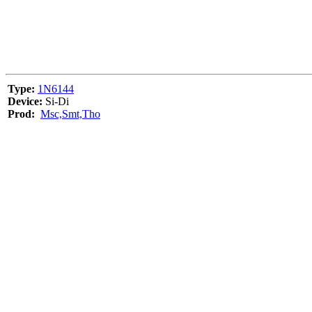
Type:
1N6144
Device:
Si-Di
Prod:
Msc,Smt,Tho