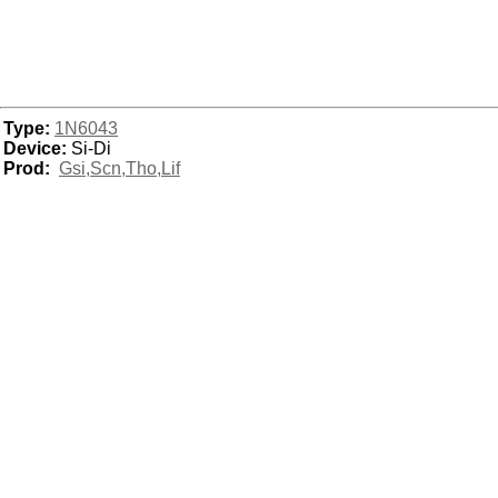
Type:
1N6043
Device:
Si-Di
Prod:
Gsi,Scn,Tho,Lif