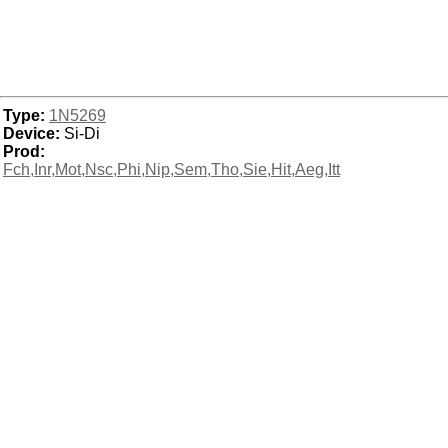
Type:
1N5269
Device:
Si-Di
Prod:
Fch,Inr,Mot,Nsc,Phi,Nip,Sem,Tho,Sie,Hit,Aeg,Itt