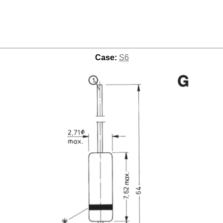
Case:
S6