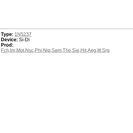
Type:
1N5237
Device:
Si-Di
Prod:
Fch,Inr,Mot,Nsc,Phi,Nip,Sem,Tho,Sie,Hit,Aeg,Itt,Srg