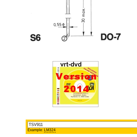
Example:
LM324