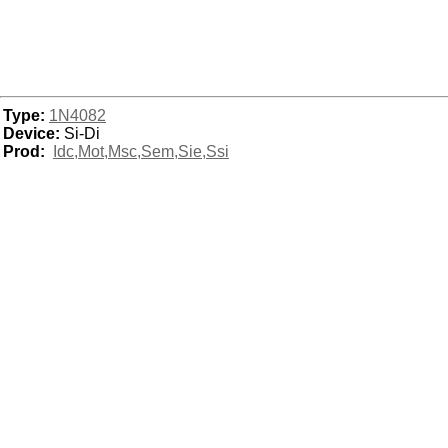
Type:
1N4082
Device:
Si-Di
Prod:
Idc,Mot,Msc,Sem,Sie,Ssi