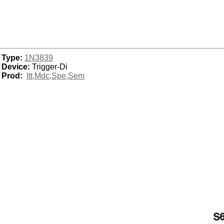
Type:
1N3839
Device:
Trigger-Di
Prod:
Itt,Mdc,Spe,Sem