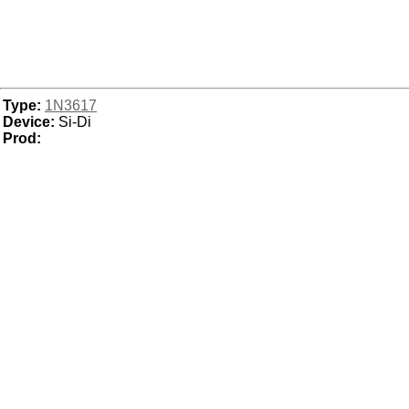
Type:
1N3617
Device:
Si-Di
Prod: