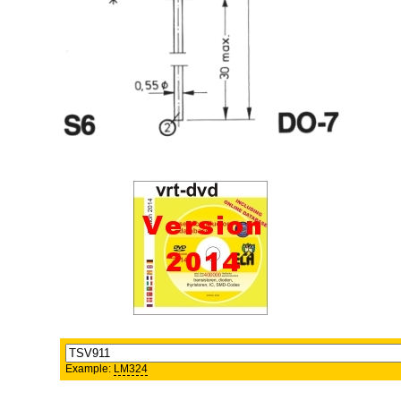
Example:
LM324