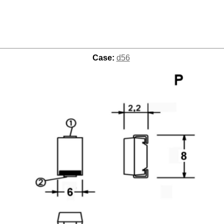
Case:
d56