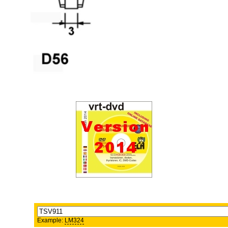
Example:
LM324