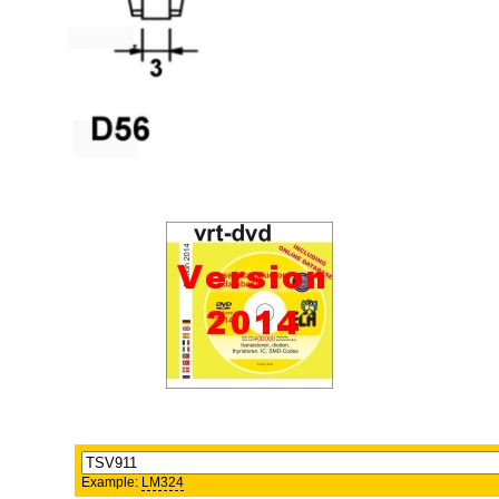
Example:
LM324