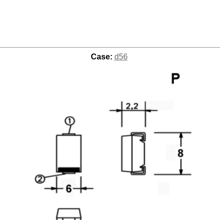
Case:
d56