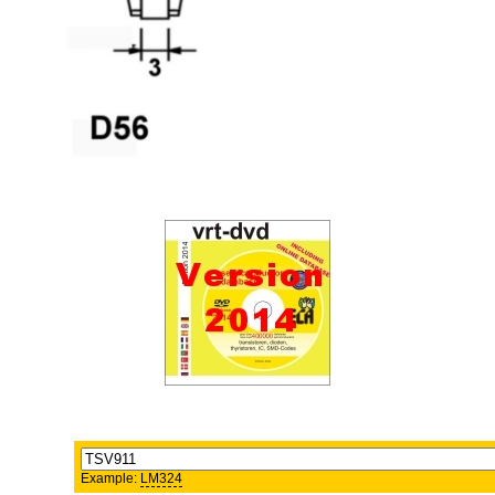
Example:
LM324