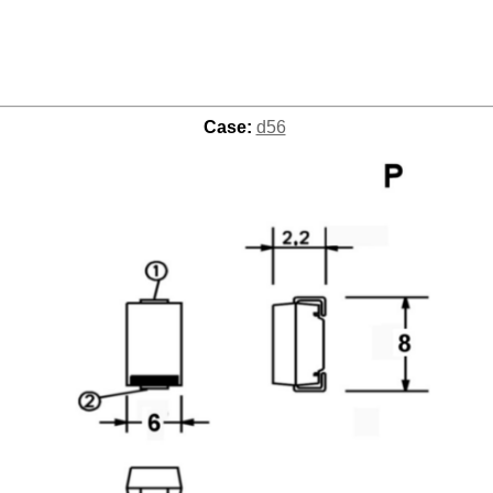
Case:
d56