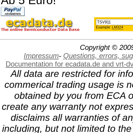
Ab 5 Euro!
Example:
LM324
Copyright © 2009
Impressum
-
Questions, errors, s
Documentation for ecadata.de and vrt-d
All data are restricted for i
commerical trading usage is no
obtained by you from ECA or
create any warranty not expres
disclaims all warranties of a
including, but not limited to th